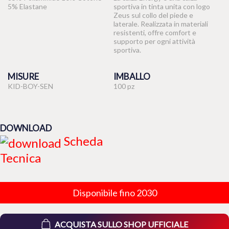
5% Elastane
sportiva in tinta unita con logo
Zeus sul collo del piede e
laterale. Realizzata in materiali
resistenti, offre comfort e
supporto per ogni attività
sportiva.
MISURE
IMBALLO
KID-BOY-SEN
100 pz
DOWNLOAD
Scheda
Tecnica
Disponibile fino 2030
ACQUISTA SULLO SHOP UFFICIALE