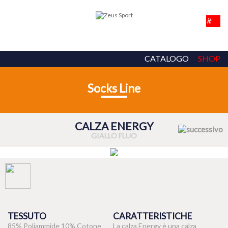
CATALOGO
SHOP
Socks Line
CALZA ENERGY
GIALLO FLUO
TESSUTO
CARATTERISTICHE
85% Poliammide 10% Cotone
La calza Energy è una calza