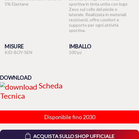
5% Elastane
sportiva in tinta unita con logo
Zeus sul collo del piede e
laterale. Realizzata in materiali
resistenti, offre comfort e
supporto per ogni attività
sportiva.
MISURE
IMBALLO
KID-BOY-SEN
100 pz
DOWNLOAD
Scheda
Tecnica
Disponibile fino 2030
ACQUISTA SULLO SHOP UFFICIALE