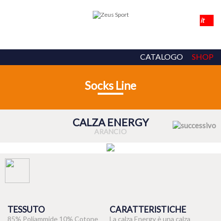
CATALOGO
SHOP
Socks Line
CALZA ENERGY
ARANCIO
TESSUTO
CARATTERISTICHE
85% Poliammide 10% Cotone
La calza Energy è una calza