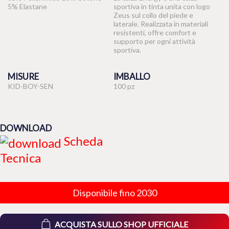
5% Elastane
sportiva in tinta unita con logo
Zeus sul collo del piede e
laterale. Realizzata in materiali
resistenti, offre comfort e
supporto per ogni attività
sportiva.
MISURE
IMBALLO
KID-BOY-SEN
100 pz
DOWNLOAD
Scheda
Tecnica
Disponibile fino 2030
ACQUISTA SULLO SHOP UFFICIALE