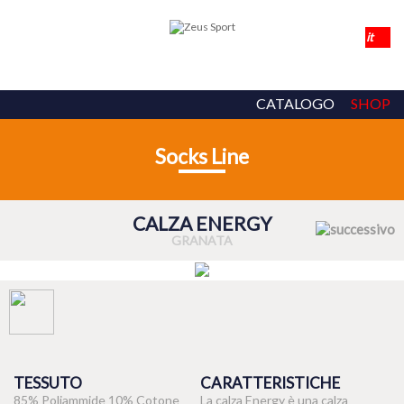
CATALOGO
SHOP
Socks Line
CALZA ENERGY
GRANATA
TESSUTO
CARATTERISTICHE
85% Poliammide 10% Cotone
La calza Energy è una calza