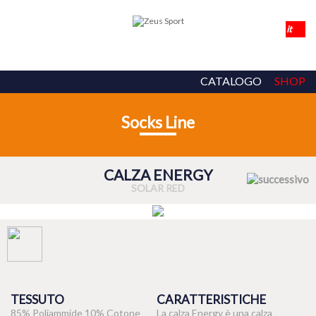
CATALOGO
SHOP
Socks Line
CALZA ENERGY
SOLAR RED
TESSUTO
CARATTERISTICHE
85% Poliammide 10% Cotone
La calza Energy è una calza