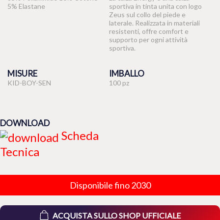
5% Elastane
sportiva in tinta unita con logo
Zeus sul collo del piede e
laterale. Realizzata in materiali
resistenti, offre comfort e
supporto per ogni attività
sportiva.
MISURE
IMBALLO
KID-BOY-SEN
100 pz
DOWNLOAD
Scheda
Tecnica
Disponibile fino 2030
ACQUISTA SULLO SHOP UFFICIALE