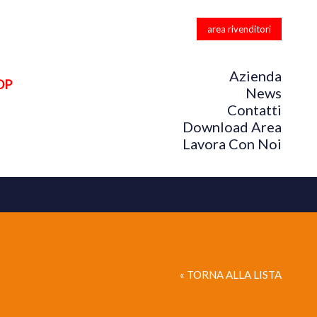
area rivenditori
Azienda
OP
News
Contatti
Download Area
Lavora Con Noi
« TORNA ALLA LISTA