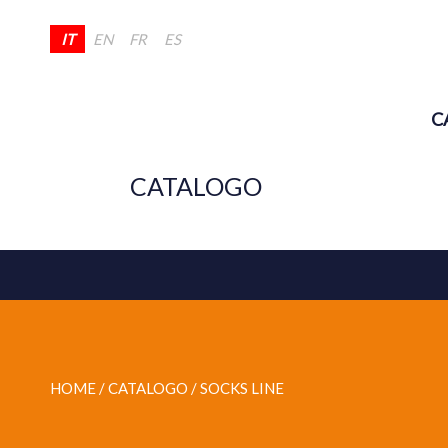
IT
EN
FR
ES
C
CATALOGO
HOME
/ CATALOGO /
SOCKS LINE