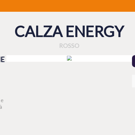
CALZA ENERGY
ROSSO
HE
 e
à