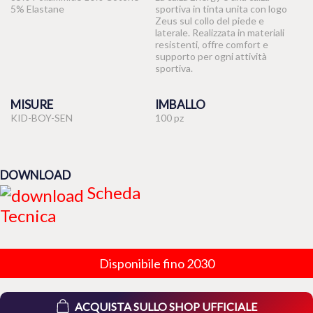
5% Elastane
sportiva in tinta unita con logo
Zeus sul collo del piede e
laterale. Realizzata in materiali
resistenti, offre comfort e
supporto per ogni attività
sportiva.
MISURE
IMBALLO
KID-BOY-SEN
100 pz
DOWNLOAD
Scheda
Tecnica
Disponibile fino 2030
ACQUISTA SULLO SHOP UFFICIALE