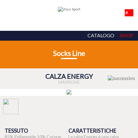
CATALOGO
SHOP
Socks Line
CALZA ENERGY
MARRONE
TESSUTO
CARATTERISTICHE
85% Poliammide 10% Cotone
La calza Energy è una calza