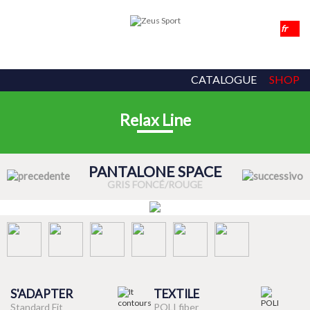
CATALOGUE
SHOP
Relax Line
PANTALONE SPACE
GRIS FONCÉ/ROUGE
S'ADAPTER
TEXTILE
Standard Fit
POLI fiber