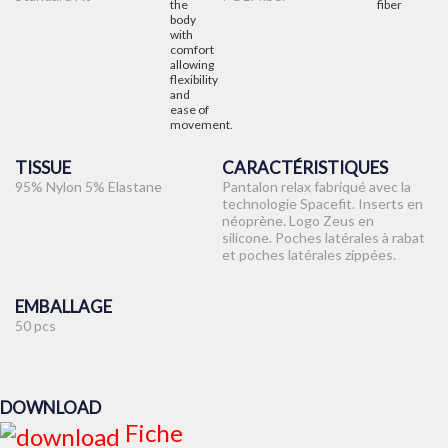
TISSUE
CARACTÉRISTIQUES
95% Nylon 5% Elastane
Pantalon relax fabriqué avec la
technologie Spacefit. Inserts en
néoprène. Logo Zeus en
silicone. Poches latérales à rabat
et poches latérales zippées.
EMBALLAGE
50 pcs
DOWNLOAD
Fiche