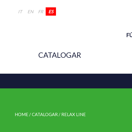
IT
EN
FR
ES
F
CATALOGAR
HOME
/ CATALOGAR /
RELAX LINE