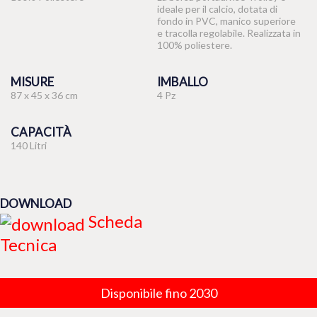
ideale per il calcio, dotata di
fondo in PVC, manico superiore
e tracolla regolabile. Realizzata in
100% poliestere.
MISURE
IMBALLO
87 x 45 x 36 cm
4 Pz
CAPACITÀ
140 Litri
DOWNLOAD
Scheda
Tecnica
Disponibile fino 2030