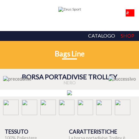
CATALOGO
SHOP
Bags Line
BORSA PORTADIVISE TROLLEY
NERO
TESSUTO
CARATTERISTICHE
100% Poliestere
La borsa portadivise Trolley è