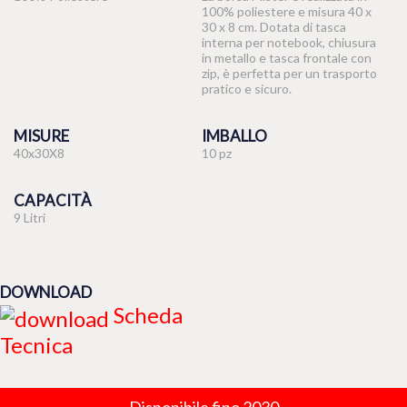
100% poliestere e misura 40 x
30 x 8 cm. Dotata di tasca
interna per notebook, chiusura
in metallo e tasca frontale con
zip, è perfetta per un trasporto
pratico e sicuro.
MISURE
IMBALLO
40x30X8
10 pz
CAPACITÀ
9 Litri
DOWNLOAD
Scheda
Tecnica
Disponibile fino 2030