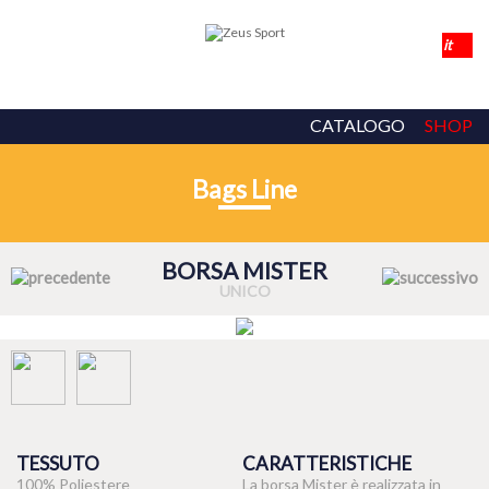
CATALOGO
SHOP
Bags Line
BORSA MISTER
UNICO
TESSUTO
CARATTERISTICHE
100% Poliestere
La borsa Mister è realizzata in