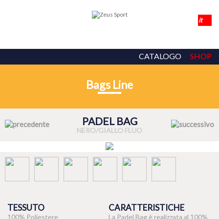
CATALOGO
SHOP
Bags Line
PADEL BAG
NERO/GIALLO FLUO
TESSUTO
CARATTERISTICHE
100% Poliestere
La Padel Bag è realizzata al 100%