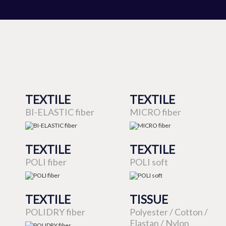
TEXTILE
TEXTILE
BI-ELASTIC fiber
MICRO fiber
TEXTILE
TEXTILE
POLI fiber
POLI soft
TEXTILE
TISSUE
POLIDRY fiber
Polyester / Cotton /
Elastan / Nylon