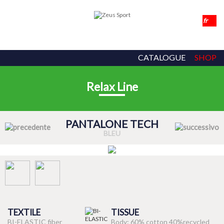
CATALOGUE
SHOP
Relax Line
PANTALONE TECH
BLEU
TEXTILE
TISSUE
BI-ELASTIC fiber
Body: 60% cotton 40%recycled