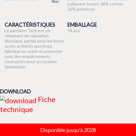
polyester Insert: 68% cotton
32% polyester
CARACTÉRISTIQUES
EMBALLAGE
Le pantalon Tech est un
24 pcs
vêtement de relaxation
élastique, parfait pour les loisirs
ou les activités sportives,
fabriqué en coton et polyester
avec des empiècements
contrastés pour un toucher
dynamique.
DOWNLOAD
Fiche
technique
Disponible jusqu'à 2028