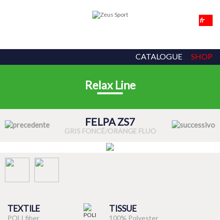
CATALOGUE
SHOP
Relax Line
FELPA ZS7
GRIS FONCÉ/ORANGE FLUO
TEXTILE
TISSUE
POLI fiber
100% Polyester