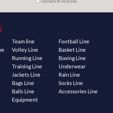
J'accepte la vie privée
E
Team line
Football Line
ne
Volley Line
Basket Line
Running Line
Boxing Line
Training Line
Underwear
Jackets Line
Rain Line
Bags Line
Socks Line
Balls Line
Accessories Line
Equipment