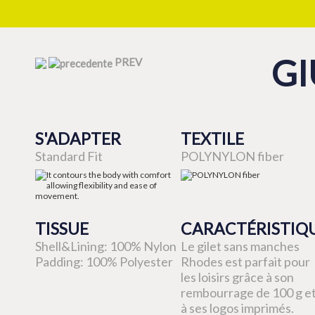
GI
PREV
S'ADAPTER
TEXTILE
Standard Fit
POLYNYLON fiber
TISSUE
CARACTÉRISTIQ
Shell&Lining: 100% Nylon
Le gilet sans manches
Padding: 100% Polyester
Rhodes est parfait pour
les loisirs grâce à son
rembourrage de 100 g e
à ses logos imprimés.