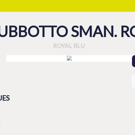
UBBOTTO SMAN. R
ROYAL BLU
UES
t