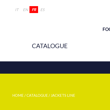
IT
EN
FR
ES
FO
CATALOGUE
HOME
/ CATALOGUE /
JACKETS LINE