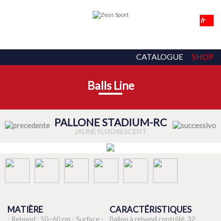
CATALOGUE
SHOP
Balls Line
PALLONE STADIUM-RC
JAUNE FLUORESCENT
MATIÈRE
CARACTÉRISTIQUES
- Rebond : 50–60 cm - Surface :
Ballon à rebond contrôlé. 32