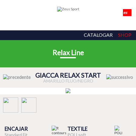
CATALOGAR
SHOP
Relax Line
GIACCA RELAX START
AMARILLO FLUO/NEGRO
ENCAJAR
TEXTILE
Standard Fit
POLI soft