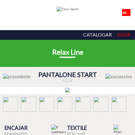
CATALOGAR
SHOP
Relax Line
PANTALONE START
AZUL
ENCAJAR
TEXTILE
Standard Fit
POLI soft