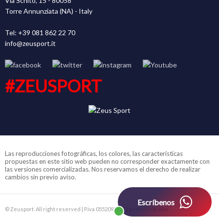
Via Schito, 15 - 80058
Torre Annunziata (NA) - Italy
Tel: +39 081 862 22 70
info@zeusport.it
#ZEUSPORT
Las reproducciones fotográficas, los colores, las características
propuestas en este sitio web pueden no corresponder exactamente con
las versiones comercializadas. Nos reservamos el derecho de realizar
cambios sin previo aviso.
Escríbenos
© Zeusport. All right reserved | P.iva 05520931212 |
| credits
kreisa