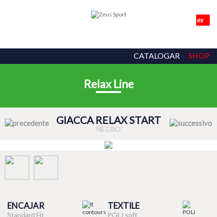
CATALOGAR
SHOP
Relax Line
GIACCA RELAX START
NEGRO
ENCAJAR
TEXTILE
Standard Fit
POLI soft