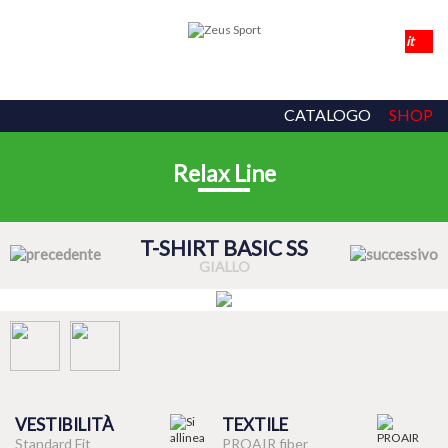
CATALOGO
SHOP
Relax Line
T-SHIRT BASIC SS
GIALLO
VESTIBILITÀ
TEXTILE
Standard Fit
PROAIR fiber