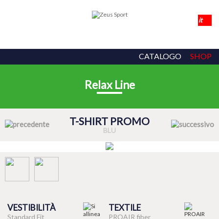
CATALOGO
SHOP
Relax Line
T-SHIRT PROMO
BLU
VESTIBILITÀ
TEXTILE
Standard Fit
PROAIR fiber