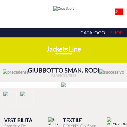
CATALOGO
SHOP
Jackets Line
GIUBBOTTO SMAN. RODI
BIANCO/BLU
VESTIBILITÀ
TEXTILE
Standard Fit
POLYNYLON fiber