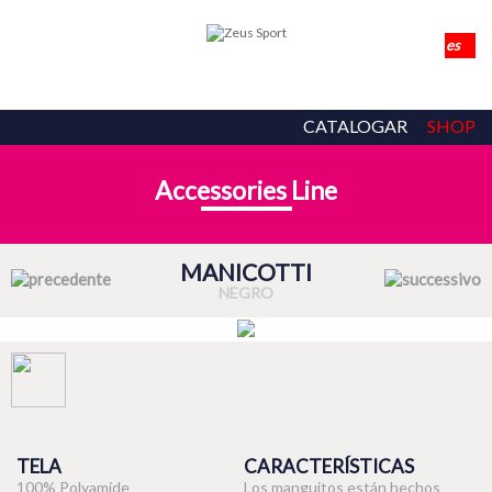
CATALOGAR
SHOP
Accessories Line
MANICOTTI
NEGRO
TELA
CARACTERÍSTICAS
100% Polyamide
Los manguitos están hechos