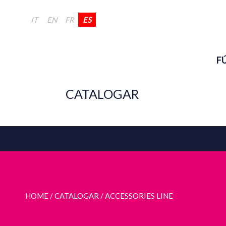
IT
EN
FR
ES
F
CATALOGAR
HOME
/ CATALOGAR /
ACCESSORIES LINE