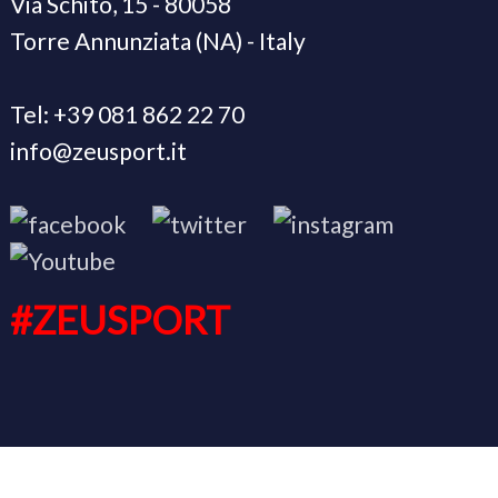
Via Schito, 15 - 80058
Torre Annunziata (NA) - Italy
Tel: +39 081 862 22 70
info@zeusport.it
#ZEUSPORT