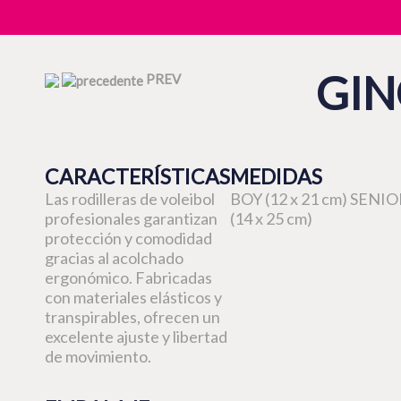
GIN
PREV
CARACTERÍSTICAS
MEDIDAS
Las rodilleras de voleibol
BOY (12 x 21 cm) SENI
profesionales garantizan
(14 x 25 cm)
protección y comodidad
gracias al acolchado
ergonómico. Fabricadas
con materiales elásticos y
transpirables, ofrecen un
excelente ajuste y libertad
de movimiento.