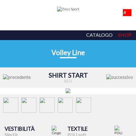
CATALOGO
SHOP
Volley Line
SHIRT START
BLU
VESTIBILITÀ
TEXTILE
Slim Fit
POLI soft