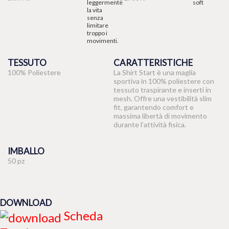
TESSUTO
CARATTERISTICHE
100% Poliestere
La Shirt Start è una maglia
sportiva in 100% poliestere con
tessuto traspirante e inserti in
mesh. Offre una vestibilità slim
fit, garantendo comfort e
massima libertà di movimento
durante l’attività fisica.
IMBALLO
50 pz
DOWNLOAD
Scheda