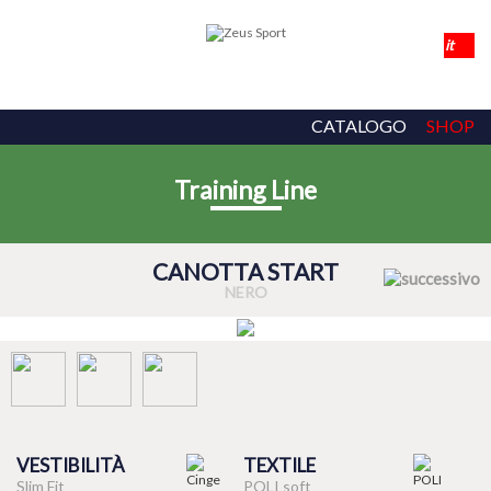
CATALOGO
SHOP
Training Line
CANOTTA START
NERO
VESTIBILITÀ
TEXTILE
Slim Fit
POLI soft