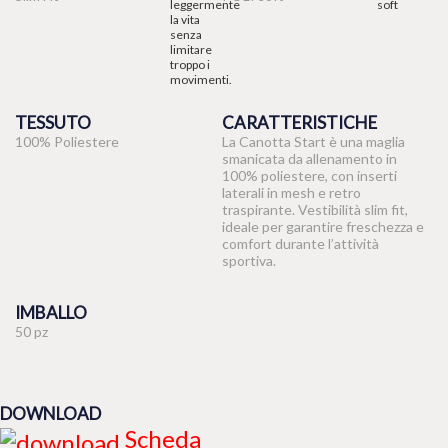
TESSUTO
CARATTERISTICHE
100% Poliestere
La Canotta Start è una maglia
smanicata da allenamento in
100% poliestere, con inserti
laterali in mesh e retro
traspirante. Vestibilità slim fit,
ideale per garantire freschezza e
comfort durante l’attività
sportiva.
IMBALLO
50 pz
DOWNLOAD
Scheda