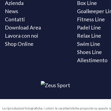
Azienda
Box Line
News
Goalkeeper Li
Contatti
Fitness Line
Download Area
Padel Line
Lavora con noi
Relax Line
Shop Online
Swim Line
Shoes Line
Allestimento
Le riproduzioni fotografiche, i colori, le caratteristiche proposte su quest