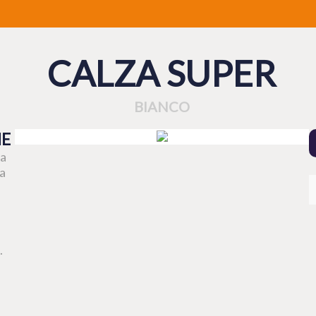
CALZA SUPER
BIANCO
HE
za
da
.