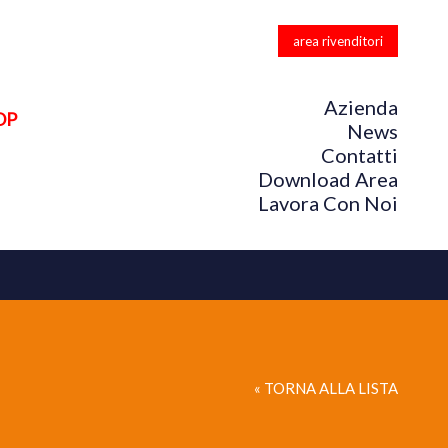
area rivenditori
Azienda
OP
News
Contatti
Download Area
Lavora Con Noi
« TORNA ALLA LISTA