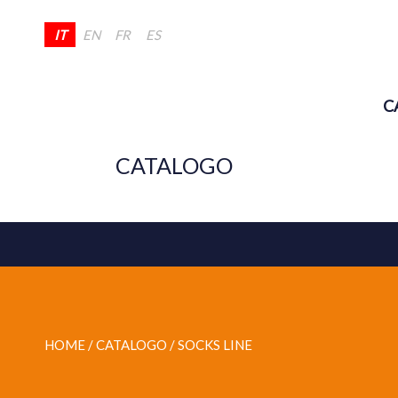
IT
EN
FR
ES
C
CATALOGO
HOME
/ CATALOGO /
SOCKS LINE