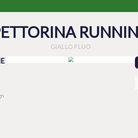
PETTORINA RUNNI
GIALLO FLUO
HE
gn