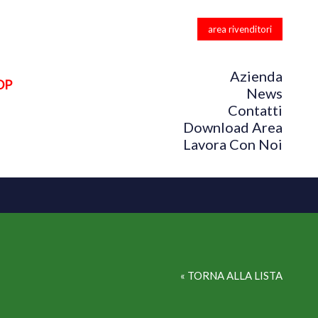
area rivenditori
Azienda
OP
News
Contatti
Download Area
Lavora Con Noi
« TORNA ALLA LISTA