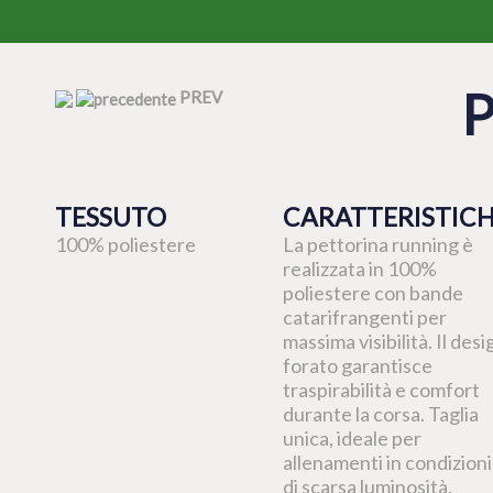
PREV
TESSUTO
CARATTERISTIC
100% poliestere
La pettorina running è
realizzata in 100%
poliestere con bande
catarifrangenti per
massima visibilità. Il desi
forato garantisce
traspirabilità e comfort
durante la corsa. Taglia
unica, ideale per
allenamenti in condizioni
di scarsa luminosità.