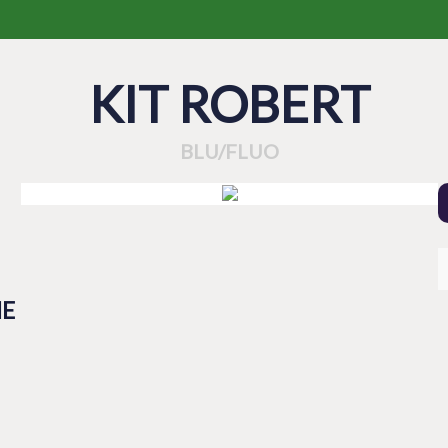
KIT ROBERT
BLU/FLUO
HE