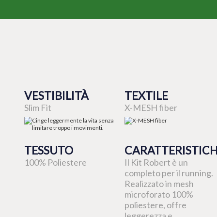
VESTIBILITÀ
TEXTILE
Slim Fit
X-MESH fiber
TESSUTO
CARATTERISTIC
100% Poliestere
Il Kit Robert è un
completo per il running.
Realizzato in mesh
microforato 100%
poliestere, offre
leggerezza e