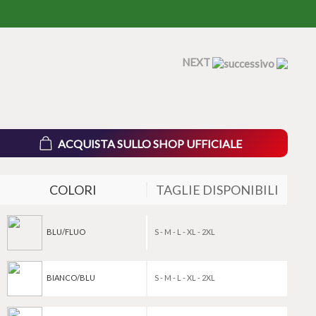
NEXT
ACQUISTA SULLO SHOP UFFICIALE
COLORI
TAGLIE DISPONIBILI
BLU/FLUO
S - M - L - XL - 2XL
BIANCO/BLU
S - M - L - XL - 2XL