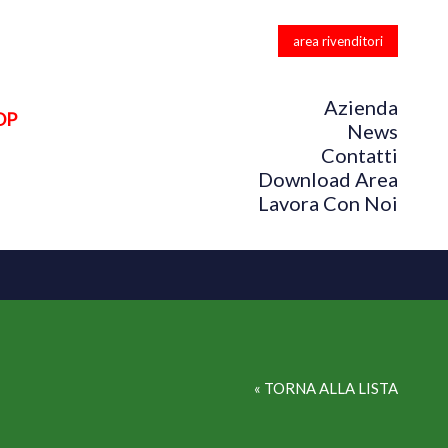
area rivenditori
Azienda
OP
News
Contatti
Download Area
Lavora Con Noi
« TORNA ALLA LISTA