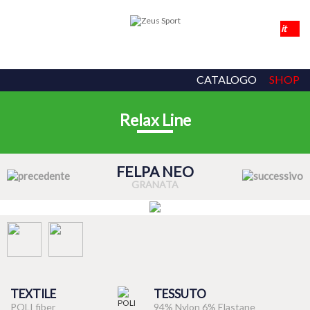
CATALOGO
SHOP
Relax Line
FELPA NEO
GRANATA
TEXTILE
TESSUTO
POLI fiber
94% Nylon 6% Elastane