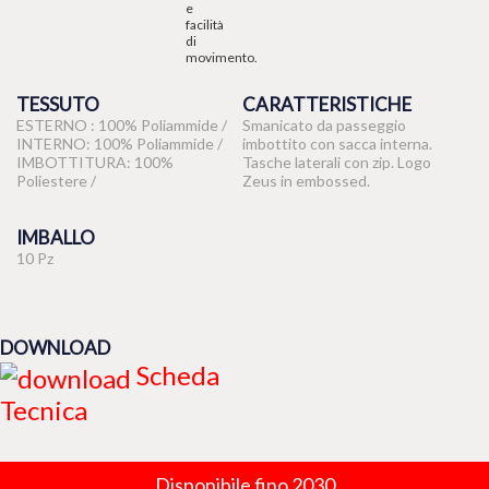
TESSUTO
CARATTERISTICHE
ESTERNO : 100% Poliammide /
Smanicato da passeggio
INTERNO: 100% Poliammide /
imbottito con sacca interna.
IMBOTTITURA: 100%
Tasche laterali con zip. Logo
Poliestere /
Zeus in embossed.
IMBALLO
10 Pz
DOWNLOAD
Scheda
Tecnica
Disponibile fino 2030