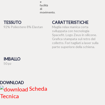
TESSUTO
CARATTERISTICHE
92% Poliestere 8% Elastan
Maglia relax manica corta
sviluppata con tecnologia
Spacefit. Logo Zeus in silicone.
Grafica stampata sul retro del
colletto. Fori tagliati a laser sulla
parte superiore della schiena.
IMBALLO
50 pz
DOWNLOAD
Scheda
Tecnica