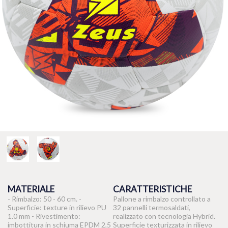
MATERIALE
CARATTERISTICHE
- Rimbalzo: 50 - 60 cm. -
Pallone a rimbalzo controllato a
Superficie: texture in rilievo PU
32 pannelli termosaldati,
1.0 mm - Rivestimento:
realizzato con tecnologia Hybrid.
imbottitura in schiuma EPDM 2,5
Superficie texturizzata in rilievo