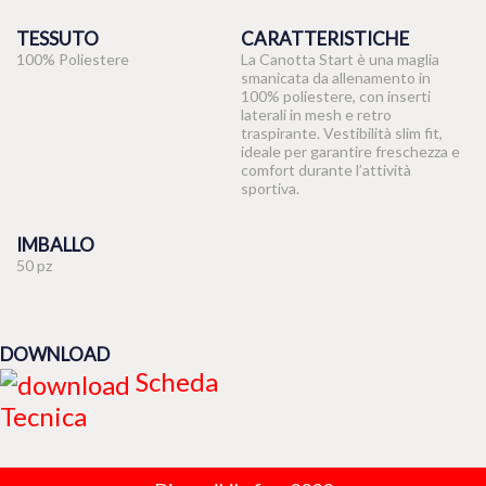
TESSUTO
CARATTERISTICHE
100% Poliestere
La Canotta Start è una maglia
smanicata da allenamento in
100% poliestere, con inserti
laterali in mesh e retro
traspirante. Vestibilità slim fit,
ideale per garantire freschezza e
comfort durante l’attività
sportiva.
IMBALLO
50 pz
DOWNLOAD
Scheda
Tecnica