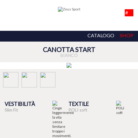
CATALOGO
SHOP
CANOTTA START
BIANCO
VESTIBILITÀ
TEXTILE
Slim Fit
POLI soft