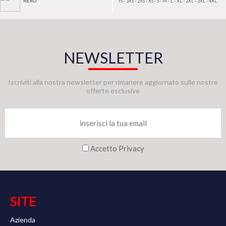
YS - 3XS - 2XS - XS - S - M - L - XL - 2XL - 3XL - 4XL
NERO
NEWSLETTER
Iscriviti alla nostra newsletter per rimanere aggiornato sulle nostre
offerte esclusive
Accetto Privacy
SITE
Azienda