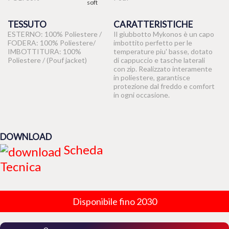
TESSUTO
CARATTERISTICHE
ESTERNO: 100% Poliestere /
Il giubbotto Mykonos è un capo
FODERA: 100% Poliestere/
imbottito perfetto per le
IMBOTTITURA: 100%
temperature piu' basse, dotato
Poliestere / (Pouf jacket)
di cappuccio e tasche laterali
con zip. Realizzato interamente
in poliestere, garantisce
protezione dal freddo e comfort
in ogni occasione.
DOWNLOAD
Scheda
Tecnica
Disponibile fino 2030