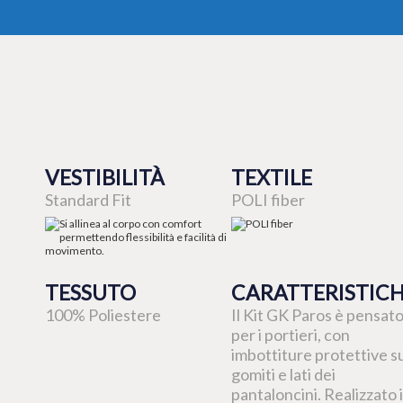
VESTIBILITÀ
TEXTILE
Standard Fit
POLI fiber
TESSUTO
CARATTERISTIC
100% Poliestere
Il Kit GK Paros è pensat
per i portieri, con
imbottiture protettive s
gomiti e lati dei
pantaloncini. Realizzato 