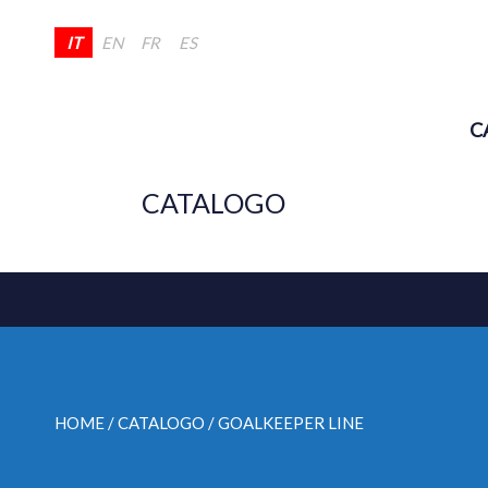
IT
EN
FR
ES
C
CATALOGO
HOME
/ CATALOGO /
GOALKEEPER LINE