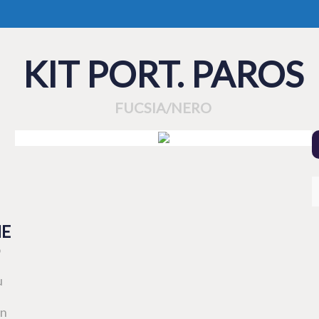
KIT PORT. PAROS
FUCSIA/NERO
HE
o
u
in