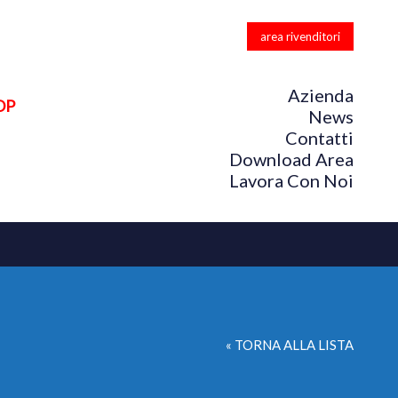
area rivenditori
Azienda
OP
News
Contatti
Download Area
Lavora Con Noi
« TORNA ALLA LISTA