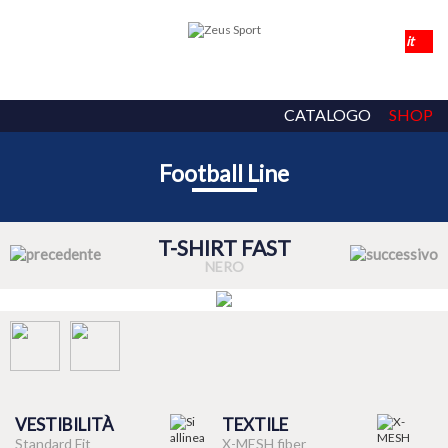
CATALOGO
SHOP
Football Line
T-SHIRT FAST
NERO
VESTIBILITÀ
TEXTILE
Standard Fit
X-MESH fiber