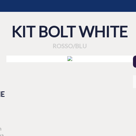
KIT BOLT WHITE
ROSSO/BLU
HE
n
ma