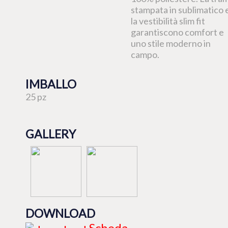
stampata in sublimatico 
la vestibilità slim fit
garantiscono comfort e
uno stile moderno in
campo.
IMBALLO
25 pz
GALLERY
DOWNLOAD
Scheda