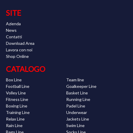
SITE
Azienda
News
Contatti
Download Area
Lavora con noi
Shop Online
CATALOGO
Box Line
Team line
Football Line
Goalkeeper Line
Volley Line
Basket Line
Fitness Line
Running Line
Boxing Line
Padel Line
Training Line
Underwear
Relax Line
Jackets Line
Rain Line
Swim Line
Bags Line
Socks Line