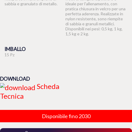
sabbia e granulato di metallo.
ideale per l'allenamento, con
pratica chiusura in velcro per una
perfetta aderenza. Realizzate in
nylon resistente, sono riempite
di sabbia e granuli metallici.
Disponibili nei pesi: 0,5 kg, 1 kg,
1,5 kg e 2 kg.
IMBALLO
15 Pz
DOWNLOAD
Scheda
Tecnica
Disponibile fino 2030