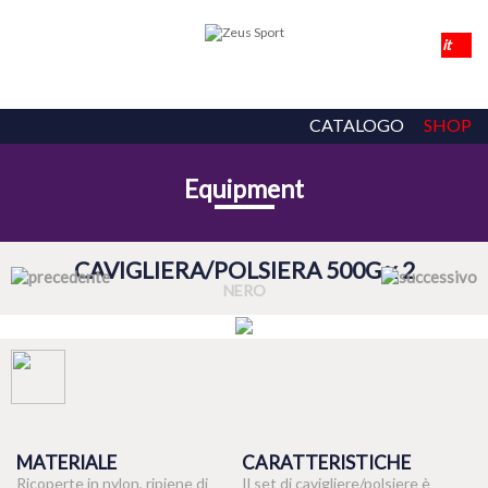
CATALOGO
SHOP
Equipment
CAVIGLIERA/POLSIERA 500G x 2
NERO
MATERIALE
CARATTERISTICHE
Ricoperte in nylon, ripiene di
Il set di cavigliere/polsiere è