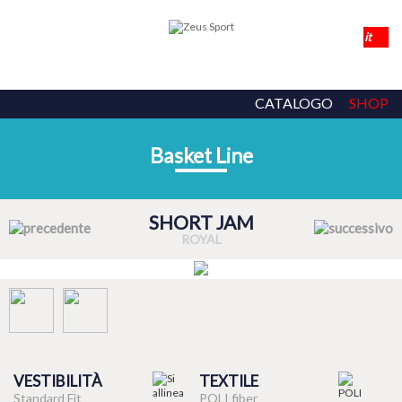
CATALOGO
SHOP
Basket Line
SHORT JAM
ROYAL
VESTIBILITÀ
TEXTILE
Standard Fit
POLI fiber