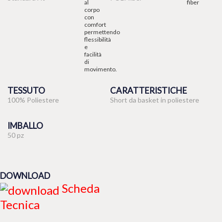
TESSUTO
CARATTERISTICHE
100% Poliestere
Short da basket in poliestere
IMBALLO
50 pz
DOWNLOAD
Scheda
Tecnica