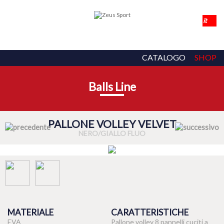
CATALOGO
SHOP
Balls Line
PALLONE VOLLEY VELVET
NERO/GIALLO FLUO
MATERIALE
CARATTERISTICHE
EVA
Pallone volley 8 pannelli cuciti a