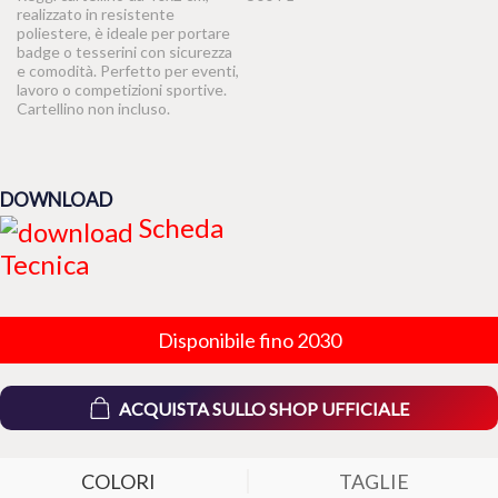
realizzato in resistente
poliestere, è ideale per portare
badge o tesserini con sicurezza
e comodità. Perfetto per eventi,
lavoro o competizioni sportive.
Cartellino non incluso.
DOWNLOAD
Scheda
Tecnica
Disponibile fino 2030
ACQUISTA SULLO SHOP UFFICIALE
COLORI
TAGLIE