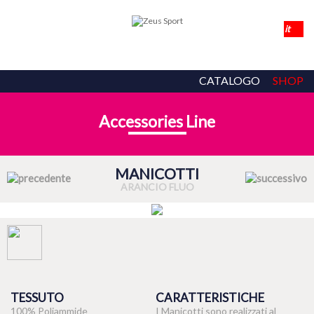
CATALOGO
SHOP
Accessories Line
MANICOTTI
ARANCIO FLUO
TESSUTO
CARATTERISTICHE
100% Poliammide
I Manicotti sono realizzati al