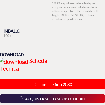
100% in poliammide, ideali per
supportare i muscoli durante le
attività sportive. Disponibili nelle
taglie BOY e SENIOR, offrono
comfort e protezione.
IMBALLO
100 pz
DOWNLOAD
Scheda
Tecnica
Disponibile fino 2030
ACQUISTA SULLO SHOP UFFICIALE