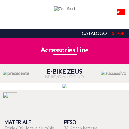
CATALOGO
SHOP
Accessories Line
E-BIKE ZEUS
NERO/GIALLO FLUO
MATERIALE
PESO
Telaio 6061 lega in alluminio
33 Kg con batteria