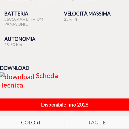
BATTERIA
VELOCITÀ MASSIMA
36V10.4AH LITHIUM
25 km/h
PANASONIC
AUTONOMIA
45-50 Km
DOWNLOAD
Scheda
Tecnica
Disponibile fino 2028
COLORI
TAGLIE