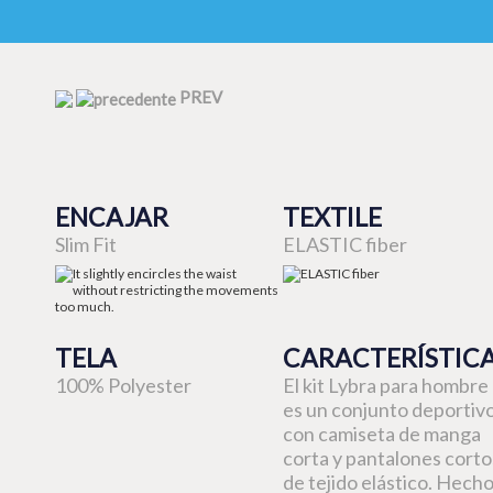
PREV
ENCAJAR
TEXTILE
Slim Fit
ELASTIC fiber
TELA
CARACTERÍSTIC
100% Polyester
El kit Lybra para hombre
es un conjunto deportiv
con camiseta de manga
corta y pantalones corto
de tejido elástico. Hech