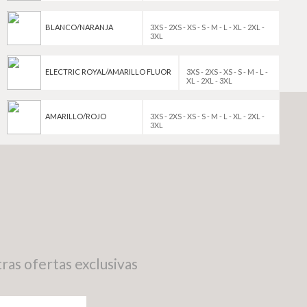
BLANCO/NARANJA
3XS - 2XS - XS - S - M - L - XL - 2XL -
3XL
ELECTRIC ROYAL/AMARILLO FLUOR
3XS - 2XS - XS - S - M - L -
XL - 2XL - 3XL
AMARILLO/ROJO
3XS - 2XS - XS - S - M - L - XL - 2XL -
3XL
ras ofertas exclusivas