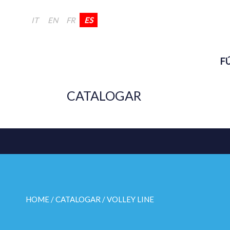
IT
EN
FR
ES
F
CATALOGAR
HOME
/ CATALOGAR /
VOLLEY LINE