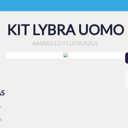
KIT LYBRA UOMO
AMARILLO FLUOR/AZUL
AS
o
s
o