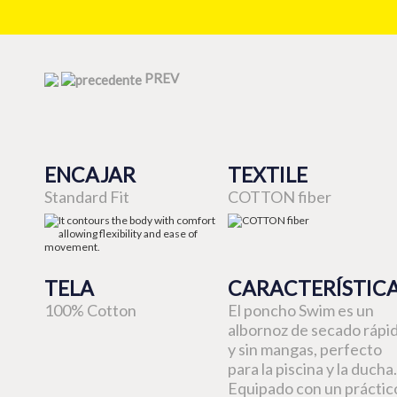
PREV
ENCAJAR
TEXTILE
Standard Fit
COTTON fiber
TELA
CARACTERÍSTIC
100% Cotton
El poncho Swim es un
albornoz de secado rápi
y sin mangas, perfecto
para la piscina y la ducha.
Equipado con un práctic