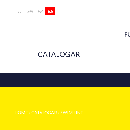
IT
EN
FR
ES
F
CATALOGAR
HOME
/ CATALOGAR /
SWIM LINE