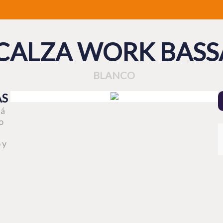
CALZA WORK BASS
BLANCO
AS
tá
o
 y