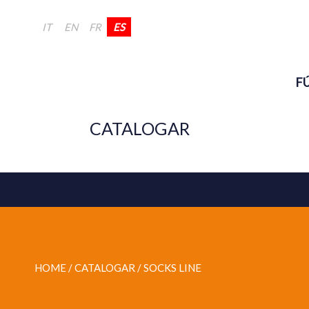
IT
EN
FR
ES
F
CATALOGAR
HOME
/ CATALOGAR /
SOCKS LINE