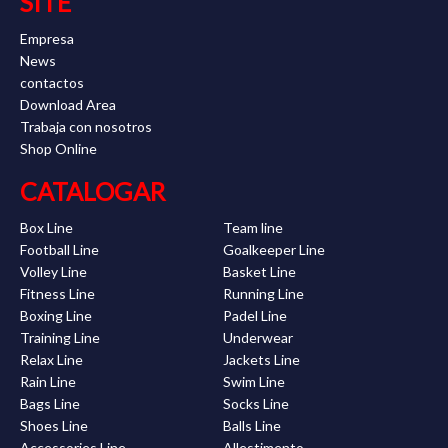
SITE
Empresa
News
contactos
Download Area
Trabaja con nosotros
Shop Online
CATALOGAR
Box Line
Team line
Football Line
Goalkeeper Line
Volley Line
Basket Line
Fitness Line
Running Line
Boxing Line
Padel Line
Training Line
Underwear
Relax Line
Jackets Line
Rain Line
Swim Line
Bags Line
Socks Line
Shoes Line
Balls Line
Accessories Line
Allestimento